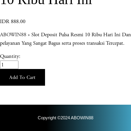
IDR 888.00
ABOWIN88
» Slot Deposit Pulsa Resmi 10 Ribu Hari Ini Dan
pelayanan Yang Sangat Bagus serta proses transaksi Tercepat.
Quantity:
Add To Cart
Copyright ©2024 ABOWIN88