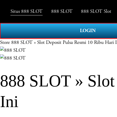
Situs 888 SLOT
888 SLOT
888 SLOT Slot
LOGIN
Store
888 SLOT » Slot Deposit Pulsa Resmi 10 Ribu Hari I
888 SLOT » Slot 
Ini