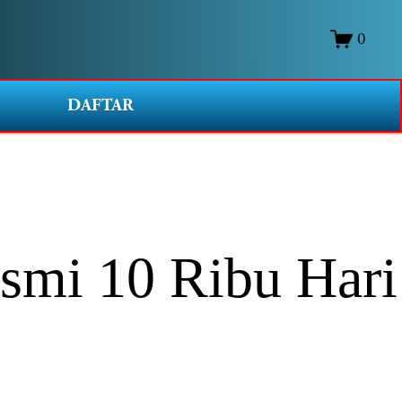
0
DAFTAR
smi 10 Ribu Hari