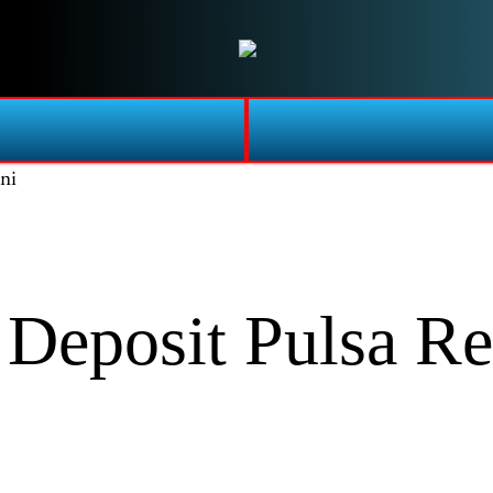
ni
Deposit Pulsa Re