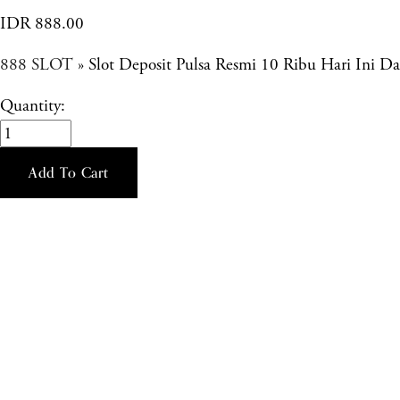
IDR 888.00
888 SLOT
» Slot Deposit Pulsa Resmi 10 Ribu Hari Ini Dan
Quantity:
Add To Cart