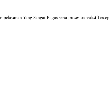
 pelayanan Yang Sangat Bagus serta proses transaksi Tercep