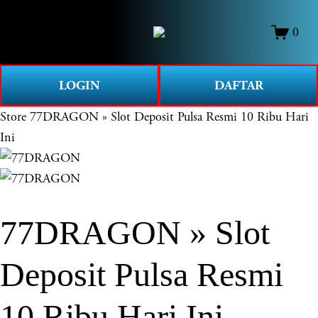
O
0
p
e
n
LOGIN
DAFTAR
M
e
Store
77DRAGON » Slot Deposit Pulsa Resmi 10 Ribu Hari
n
Ini
u
77DRAGON » Slot
Deposit Pulsa Resmi
10 Ribu Hari Ini