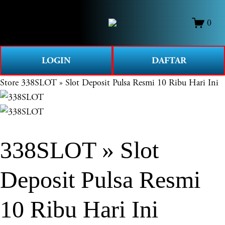
O
0
p
e
n
LOGIN
DAFTAR
M
e
Store
338SLOT » Slot Deposit Pulsa Resmi 10 Ribu Hari Ini
n
u
338SLOT » Slot
Deposit Pulsa Resmi
10 Ribu Hari Ini